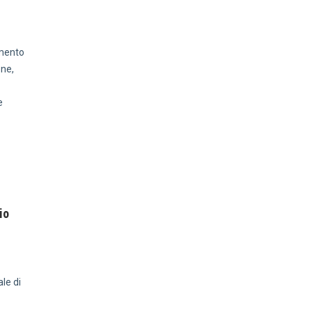
amento
one,
e
io
le di