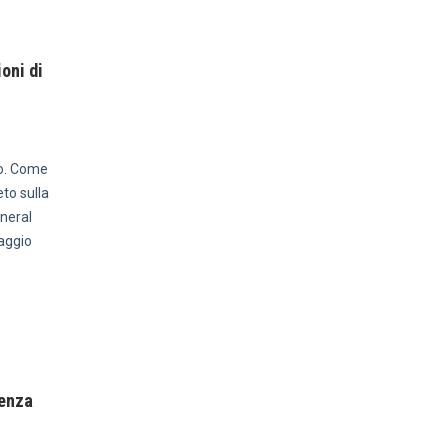
oni di
ro. Come
eto sulla
eneral
maggio
tenza