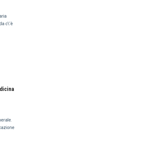
aria
da c\'è
edicina
nerale.
icazione