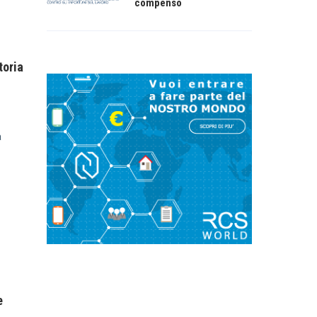
compenso
toria
a
e