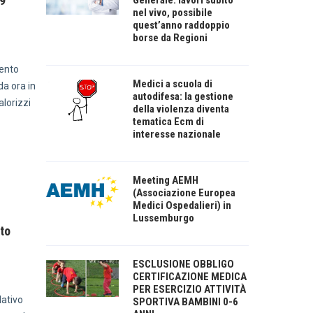
19
Generale: lavori subito
nel vivo, possibile
quest’anno raddoppio
borse da Regioni
mento
Medici a scuola di
da ora in
autodifesa: la gestione
alorizzi
della violenza diventa
tematica Ecm di
interesse nazionale
Meeting AEMH
(Associazione Europea
Medici Ospedalieri) in
Lussemburgo
to
ESCLUSIONE OBBLIGO
CERTIFICAZIONE MEDICA
PER ESERCIZIO ATTIVITÀ
lativo
SPORTIVA BAMBINI 0-6